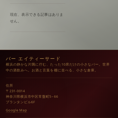
現在、表示できる記事はありま
せん。
バー エイティーサード
横浜の静かな片隅に佇む、たった10席だけの小さなバー。世界
中の酒飲みへ。お酒と言葉を棚に並べる、小さな倉庫。
住所
〒231-0014
神奈川県横浜市中区常盤町5−66
プランタンビル6F
Google Map