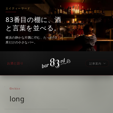
エイティーサード
83番目の棚に、酒
と言葉を並べる。
横浜の静かな片隅に佇む、たった10
席だけの小さなバー。
お酒と語り
記事案内
Archive
long