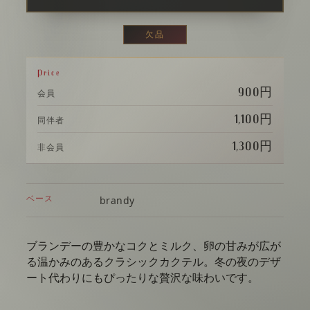
欠品
Price
900円
会員
1,100円
同伴者
1,300円
非会員
ベース
brandy
ブランデーの豊かなコクとミルク、卵の甘みが広が
る温かみのあるクラシックカクテル。冬の夜のデザ
ート代わりにもぴったりな贅沢な味わいです。