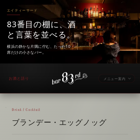
エイティーサード
83番目の棚に、酒
と言葉を並べる。
横浜の静かな片隅に佇む、たった10
席だけの小さなバー。
お酒と語り
メニュー案内
Drink / Cocktail
ブランデー・エッグノッグ