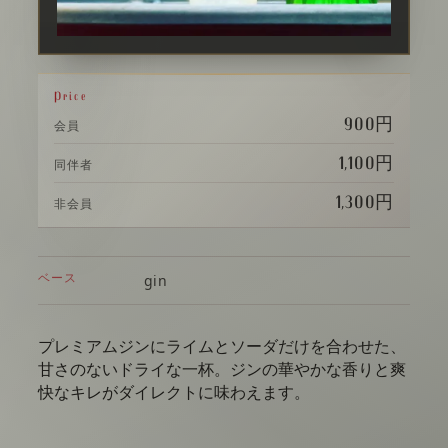
Price
900円
会員
1,100円
同伴者
1,300円
非会員
ベース
gin
プレミアムジンにライムとソーダだけを合わせた、
甘さのないドライな一杯。ジンの華やかな香りと爽
快なキレがダイレクトに味わえます。