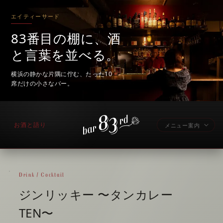
エイティーサード
83番目の棚に、酒
と言葉を並べる。
横浜の静かな片隅に佇む、たった10
席だけの小さなバー。
お酒と語り
メニュー案内
Drink / Cocktail
ジンリッキー 〜タンカレー
TEN〜