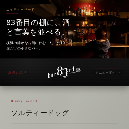
エイティーサード
83番目の棚に、酒
と言葉を並べる。
横浜の静かな片隅に佇む、たった10
席だけの小さなバー。
お酒と語り
メニュー案内
Drink / Cocktail
ソルティードッグ