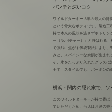
パンチと深いコク
ワイルドターキー 8年の最大の特徴
という骨太なボディです。製造工
持つ本来の風味を逃さずボトリン
ー（No.4チャー）」と呼ばれる
で強烈に焦がす伝統製法により、
みと、スパイシーな余韻が生まれ
そ、氷をたっぷり入れたグラスに
干す」スタイルでも、バーボンの
横浜・関内の隠れ家で、ソ
このワイルドターキーが持つ香ば
ていただくため、当店はお酒の香