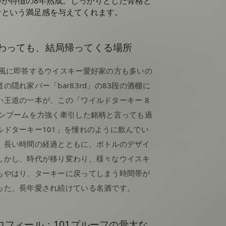
いが特徴の8年熟成。しっかりとした骨格と
ンという満足感を与えてくれます。
わっても、結局帰ってくる場所
な風に即答するウイスキー愛好家の方も多いの
隠れ家バー「bar83rd」の83段の酒棚に
い王道の一本が、この「ワイルドターキー 8
ボンブームを力強く牽引した銘柄と言っても過
ドターキー101」を憧れのように飲んでい
。長い時間の経過とともに、ボトルのデザイ
しかし、時代が移り変わり、様々なウイスキ
もやはり、ターキーに戻ってしまう時間帯が
った、長年愛され続けている名酒です。
ロフィール：101プルーフの骨太な