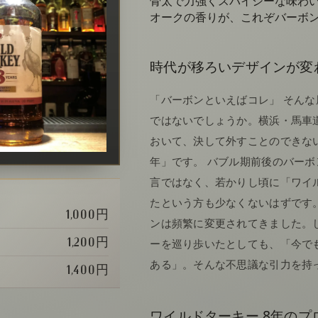
骨太で力強くスパイシーな味わ
オークの香りが、これぞバーボ
時代が移ろいデザインが変
「バーボンといえばコレ」 そん
ではないでしょうか。横浜・馬車道の
おいて、決して外すことのできな
年」です。 バブル期前後のバー
言ではなく、若かりし頃に「ワイル
たという方も少なくないはずです
1,000円
ンは頻繁に変更されてきました。
1,200円
ーを巡り歩いたとしても、「今で
ある」。そんな不思議な引力を持
1,400円
ワイルドターキー 8年のプ