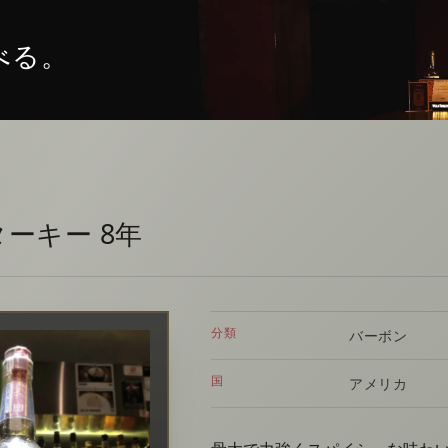
べる。
ーキー 8年
分類
バーボン
国
アメリカ