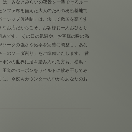
rd」は、みなとみらいの夜景を一望できるルー
たソファ席を備えた大人のための秘密基地で
バーシップ優待制」は、決して敷居を高くす
さなお店だからこそ、お客様お一人おひとり
組みです。 その日の気温や、お客様の喉の渇
がソーダの強さや比率を完璧に調整し、あな
キーのソーダ割り」をご準備いたします。 昔
ーボンの世界に足を踏み入れる方も。横浜・
、王道のバーボンをワイルドに飲み干してみ
まに、今夜もカウンターの中からあなたのお