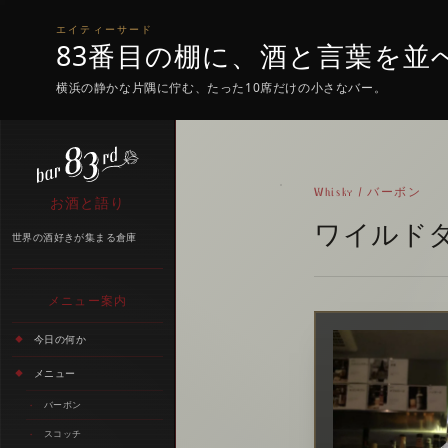
エイティーサード
83番目の棚に、酒と言葉を並
横浜の静かな片隅に佇む、たった10席だけの小さなバー。
Whisky / バーボン
お酒と語り
ワイルドタ
世界の酒好きが集まる倉庫
メニュー案内
今日の何か
メニュー
バーボン
スコッチ