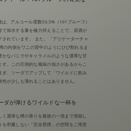
は、アルコール度数50.5%（101プルーフ）
程で加水する量を極力抑えることで、原酒が
グされています。 また、「アリゲーターチャ
、樽の内側をワニの背中のようにひび割れるま
豊かなバニラやキャラメルのような濃厚な甘
ます。この圧倒的な風味の強さがあるからこ
注ぎ、ソーダでアップして「ワイルドに飲み
個性が少しも薄れることはありません。
ーダが弾けるワイルドな一杯を
しく濃厚な樽の香りを最後の一滴まで堪能し
りを邪魔しない「完全禁煙」の空間をご用意