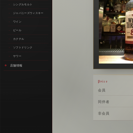
シングルモルト
ジャパニーズウィスキー
ワイン
ビール
カクテル
ソフトドリンク
サワー
店舗情報
Price
会員
同伴者
非会員