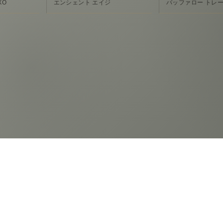
XO
エンシェント エイジ
バッファロー トレ
お問い合
住所
〒231-0014