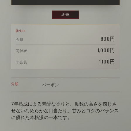
終売
Price
800円
会員
1,000円
同伴者
1,100円
非会員
分類
バーボン
7年熟成による芳醇な香りと、度数の高さを感じさ
せないなめらかな口当たり。甘みとコクのバランス
に優れた本格派の一本です。