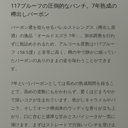
117プルーフの圧倒的なパンチ。7年熟成の
樽出しバーボン
バーボン通を唸らせるバレルストレングス（樽出し原
酒）の逸品「オールドエズラ 7年」。加水調整を行わ
ずに瓶詰めされるため、アルコール度数は117プルー
フ（58.5度）と非常に高く、樽の中で静かに眠ってい
たバーボンのありのままの姿を味わうことができま
す。
7年というバーボンとしては長めの熟成期間を経るこ
とで、高めの度数にもかかわらず、驚くほどまろやか
で深いコクが生まれています。焦がしキャラメルやバ
ニラ、そしてオーク樽由来のウッディな香りが立ち上
がり、口に含むと濃厚な甘みとスパイシーさが一気に
弾けます。まずはストレートで力強いパンチを受け止