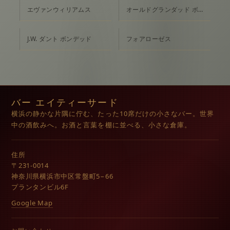
エヴァンウィリアムス
オールドグランダッド ボンデッド
J.W. ダント ボンデッド
フォアローゼス
バー エイティーサード
横浜の静かな片隅に佇む、たった10席だけの小さなバー。世界
中の酒飲みへ。お酒と言葉を棚に並べる、小さな倉庫。
住所
〒231-0014
神奈川県横浜市中区常盤町5−66
プランタンビル6F
Google Map