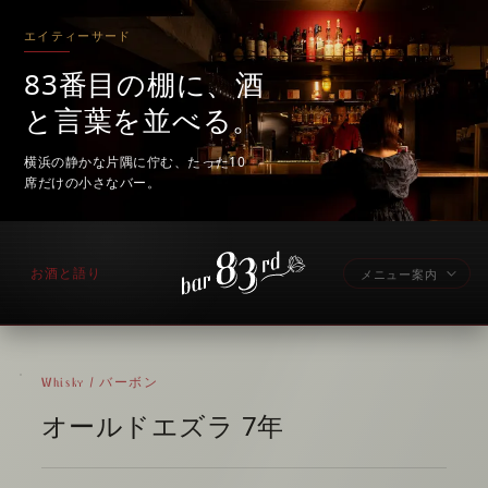
エイティーサード
83番目の棚に、酒
と言葉を並べる。
横浜の静かな片隅に佇む、たった10
席だけの小さなバー。
お酒と語り
メニュー案内
Whisky / バーボン
オールドエズラ 7年