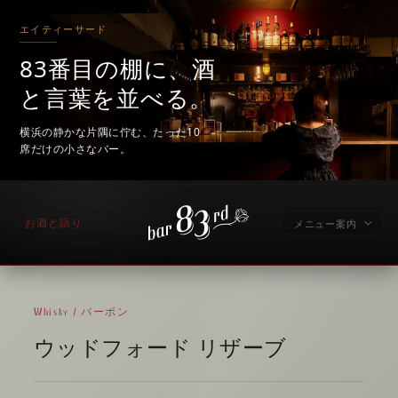
エイティーサード
83番目の棚に、酒
と言葉を並べる。
横浜の静かな片隅に佇む、たった10
席だけの小さなバー。
お酒と語り
メニュー案内
Whisky / バーボン
ウッドフォード リザーブ