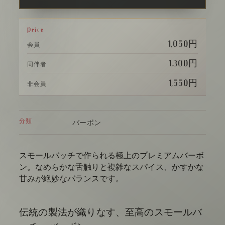
Price
1,050円
会員
1,300円
同伴者
1,550円
非会員
分類
バーボン
スモールバッチで作られる極上のプレミアムバーボ
ン。なめらかな舌触りと複雑なスパイス、かすかな
甘みが絶妙なバランスです。
伝統の製法が織りなす、至高のスモールバ