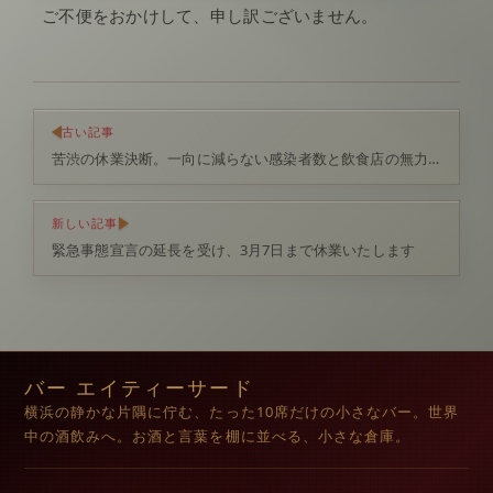
ご不便をおかけして、申し訳ございません。
古い記事
苦渋の休業決断。一向に減らない感染者数と飲食店の無力感
新しい記事
緊急事態宣言の延長を受け、3月7日まで休業いたします
バー エイティーサード
横浜の静かな片隅に佇む、たった10席だけの小さなバー。世界
中の酒飲みへ。お酒と言葉を棚に並べる、小さな倉庫。