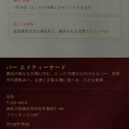
古い記事
1月16日（土）から休業とさせていただきます
新しい記事
緊急事態宣言の再延長と、翻弄される営業スケジュール
バー エイティーサード
横浜の静かな片隅に佇む、たった10席だけの小さなバー。世界
中の酒飲みへ。お酒と言葉を棚に並べる、小さな倉庫。
住所
〒231-0014
神奈川県横浜市中区常盤町5−66
プランタンビル6F
Google Map