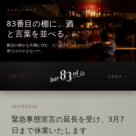
エイティーサード
83番目の棚に、酒
と言葉を並べる。
横浜の静かな片隅に佇む、たった10
席だけの小さなバー。
お酒と語り
記事案内
2021年2月5日
緊急事態宣言の延長を受け、3月7
日まで休業いたします