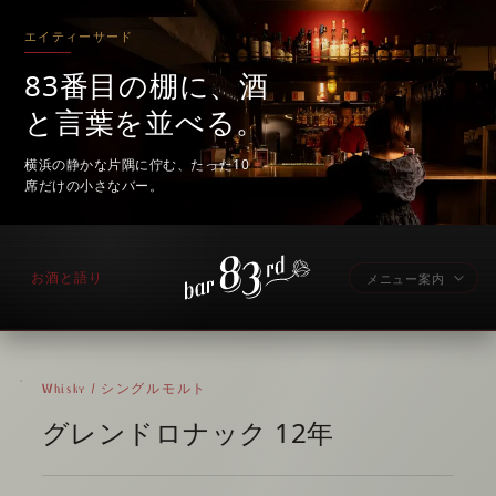
エイティーサード
83番目の棚に、酒
と言葉を並べる。
横浜の静かな片隅に佇む、たった10
席だけの小さなバー。
お酒と語り
メニュー案内
Whisky / シングルモルト
グレンドロナック 12年