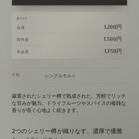
Price
1,200円
会員
1,500円
同伴者
1,750円
非会員
分類
シングルモルト
厳選されたシェリー樽で熟成された、芳醇でリッチ
な甘みが魅力。ドライフルーツやスパイスの複雑な
香りが長く心地よく続きます。
2つのシェリー樽が織りなす、濃厚で優雅