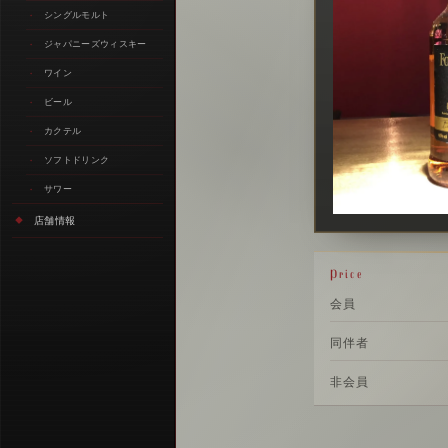
シングルモルト
ジャパニーズウィスキー
ワイン
ビール
カクテル
ソフトドリンク
サワー
店舗情報
Price
会員
同伴者
非会員