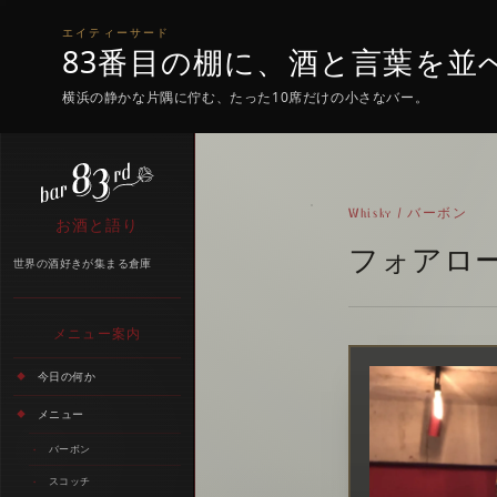
エイティーサード
83番目の棚に、酒と言葉を並
横浜の静かな片隅に佇む、たった10席だけの小さなバー。
Whisky / バーボン
お酒と語り
フォアロー
世界の酒好きが集まる倉庫
メニュー案内
今日の何か
メニュー
バーボン
スコッチ