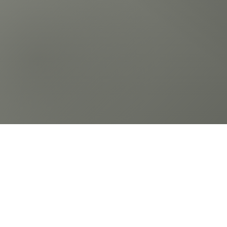
わせ
agram
X
Facebook
LINE