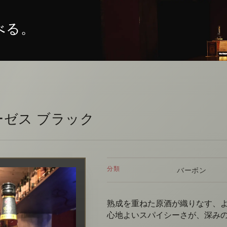
べる。
ゼス ブラック
分類
バーボン
熟成を重ねた原酒が織りなす、
心地よいスパイシーさが、深み