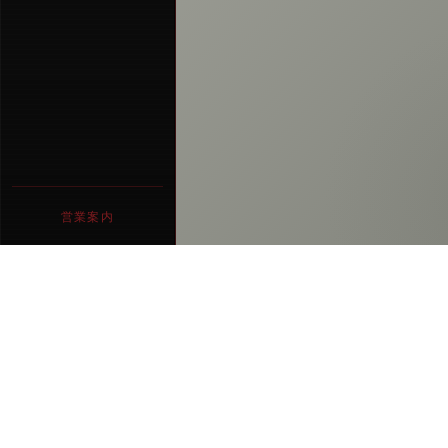
営業案内
営業時間
17時00分〜1時00分
定休日
日曜・祝日
バー エイティーサード
横浜の静かな片隅に佇む、たった10席だけの小さな
バー。世界中の酒飲みへ。お酒と言葉を棚に並べ