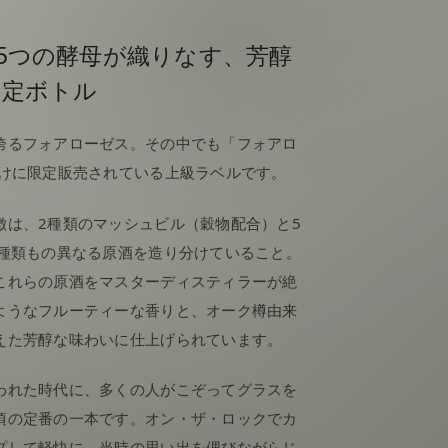
5つの酵母が織りなす、芳醇
限定ボトル
誇るフォアローゼス。その中でも「フォアロ
向けに限定販売されている上級ラベルです。
徴は、2種類のマッシュビル（穀物配合）と5
0種類もの異なる原酒を造り分けていること。
これらの原酒をマスターディスティラーが絶
ようなフルーティーな香りと、オーク樽由来
えた芳醇な味わいに仕上げられています。
われた時代に、多くの人がこぞってグラスを
頃の定番の一本です。オン・ザ・ロックでカ
プして軽快に、当時の思い出を偲びながらじ