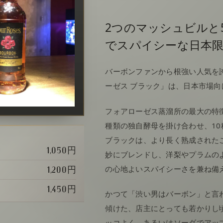
2つのマッシュビルと
でスパイシーな日本
バーボンファンから根強い人気を
ーゼス ブラック」は、日本市場
フォアローゼス蒸溜所の最大の特
種類の独自酵母を掛け合わせ、1
ブラックは、より長く熟成された
1,050円
妙にブレンドし、洋梨やプラムの
の心地よいスパイシーさを兼ね備
1,200円
1,450円
かつて「渋い男はバーボン」と言
傾けた、店主にとっても若かりし
ッコよく、あるいはソーダでアッ