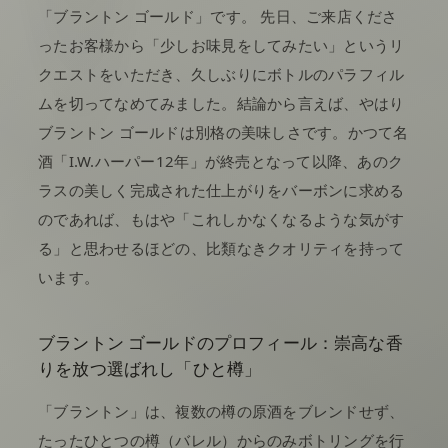
「ブラントン ゴールド」です。 先日、ご来店くださ
ったお客様から「少しお味見をしてみたい」というリ
クエストをいただき、久しぶりにボトルのパラフィル
ムを切ってなめてみました。結論から言えば、やはり
ブラントン ゴールドは別格の美味しさです。かつて名
酒「I.W.ハーパー12年」が終売となって以降、あのク
ラスの美しく完成された仕上がりをバーボンに求める
のであれば、もはや「これしかなくなるような気がす
る」と思わせるほどの、比類なきクオリティを持って
います。
ブラントン ゴールドのプロフィール：崇高な香
りを放つ選ばれし「ひと樽」
「ブラントン」は、複数の樽の原酒をブレンドせず、
たったひとつの樽（バレル）からのみボトリングを行