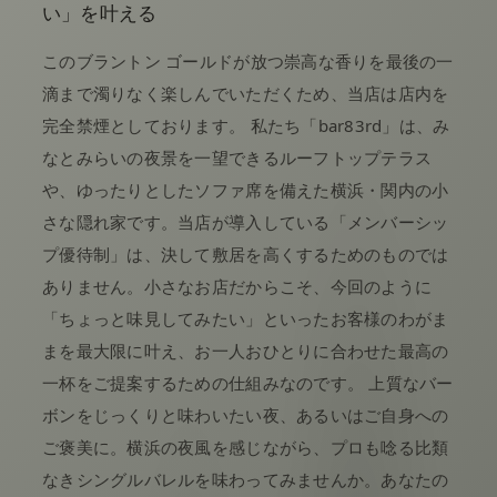
い」を叶える
このブラントン ゴールドが放つ崇高な香りを最後の一
滴まで濁りなく楽しんでいただくため、当店は店内を
完全禁煙としております。 私たち「bar83rd」は、み
なとみらいの夜景を一望できるルーフトップテラス
や、ゆったりとしたソファ席を備えた横浜・関内の小
さな隠れ家です。当店が導入している「メンバーシッ
プ優待制」は、決して敷居を高くするためのものでは
ありません。小さなお店だからこそ、今回のように
「ちょっと味見してみたい」といったお客様のわがま
まを最大限に叶え、お一人おひとりに合わせた最高の
一杯をご提案するための仕組みなのです。 上質なバー
ボンをじっくりと味わいたい夜、あるいはご自身への
ご褒美に。横浜の夜風を感じながら、プロも唸る比類
なきシングルバレルを味わってみませんか。あなたの