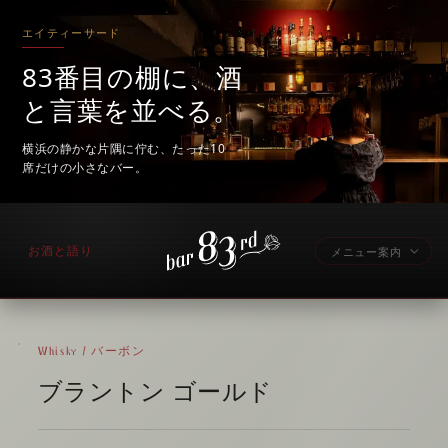
エイティーサード
83番目の棚に、酒
と言葉を並べる。
横浜の静かな片隅に佇む、たった10
席だけの小さなバー。
お酒と語り
メニュー案内
Whisky / バーボン
ブラントン ゴールド