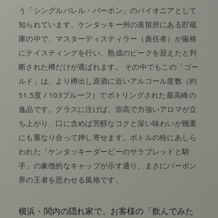
う「シングルバレル・バーボン」のパイオニアとして
知られています。ケンタッキー州の蒸留所にある貯蔵
庫の中で、マスターディスティラー（責任者）が厳格
にテイスティングを行い、熟成のピークを迎えたと判
断された樽だけが選ばれます。 その中でもこの「ゴー
ルド」は、より樽出し原酒に近いアルコール度数（約
51.5度 / 103プルーフ）でボトリングされた最高峰の
逸品です。グラスに注げば、崇高で力強いアロマが立
ち上がり、口に含めば芳醇なコクと深い味わいが幾重
にも重なり合って押し寄せます。ボトルの栓にあしら
われた「ケンタッキーダービーのサラブレッドと騎
手」の象徴的なキャップが示す通り、まさにバーボン
界の王者を思わせる風格です。
横浜・関内の隠れ家で、お客様の「飲んでみた