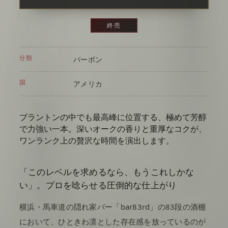
終売
分類
バーボン
国
アメリカ
ブラントンの中でも最高峰に位置する、極めて芳醇
で力強い一本。深いオークの香りと重厚なコクが、
ワンランク上の贅沢な時間を演出します。
「このレベルを求めるなら、もうこれしかな
い」。プロを唸らせる圧倒的な仕上がり
横浜・馬車道の隠れ家バー「bar83rd」の83段の酒棚
において、ひときわ凛とした存在感を放っているのが