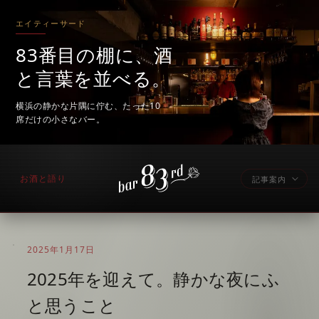
エイティーサード
83番目の棚に、酒
と言葉を並べる。
横浜の静かな片隅に佇む、たった10
席だけの小さなバー。
お酒と語り
記事案内
2025年1月17日
2025年を迎えて。静かな夜にふ
と思うこと