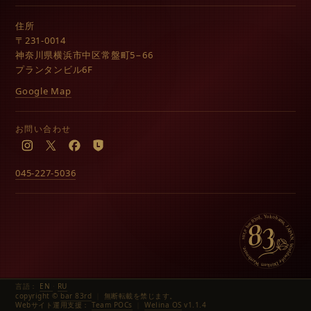
住所
〒231-0014
神奈川県横浜市中区常盤町5−66
プランタンビル6F
Google Map
お問い合わせ
Instagram
X
Facebook
LINE
045-227-5036
言語：
EN
·
RU
copyright ©
bar 83rd
｜
無断転載を禁じます。
Webサイト運用支援：
Team POCs
｜
Welina OS
v1.1.4