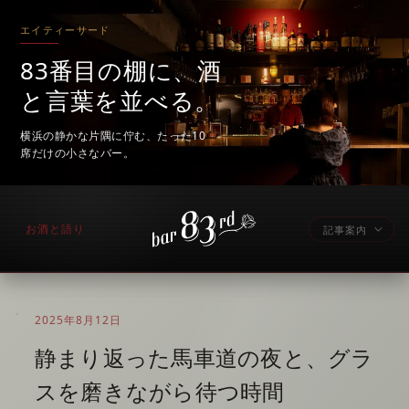
エイティーサード
83番目の棚に、酒
と言葉を並べる。
横浜の静かな片隅に佇む、たった10
席だけの小さなバー。
お酒と語り
記事案内
2025年8月12日
静まり返った馬車道の夜と、グラ
スを磨きながら待つ時間