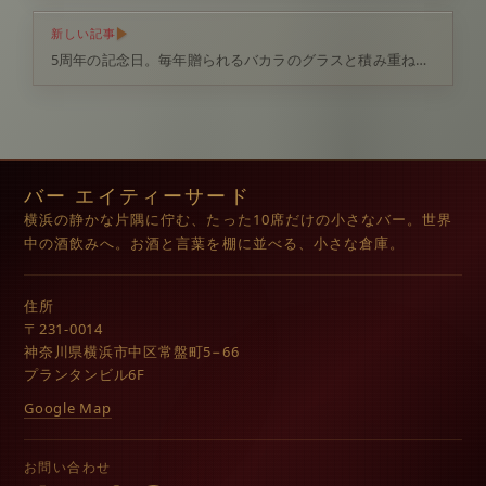
新しい記事
5周年の記念日。毎年贈られるバカラのグラスと積み重ねた時間
バー エイティーサード
横浜の静かな片隅に佇む、たった10席だけの小さなバー。世界
中の酒飲みへ。お酒と言葉を棚に並べる、小さな倉庫。
住所
〒231-0014
神奈川県横浜市中区常盤町5−66
プランタンビル6F
Google Map
お問い合わせ