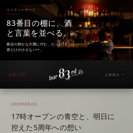
エイティーサード
83番目の棚に、酒
と言葉を並べる。
横浜の静かな片隅に佇む、たった10
席だけの小さなバー。
お酒と語り
記事案内
2025年8月2日
17時オープンの青空と、明日に
控えた5周年への想い