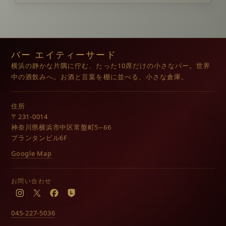
バー エイティーサード
横浜の静かな片隅に佇む、たった10席だけの小さなバー。世界
中の酒飲みへ。お酒と言葉を棚に並べる、小さな倉庫。
住所
〒231-0014
神奈川県横浜市中区常盤町5−66
プランタンビル6F
Google Map
お問い合わせ
Instagram
X
Facebook
LINE
045-227-5036