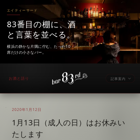
エイティーサード
83番目の棚に、酒
と言葉を並べる。
横浜の静かな片隅に佇む、たった10
席だけの小さなバー。
お酒と語り
記事案内
2020年1月12日
1月13日（成人の日）はお休みい
たします