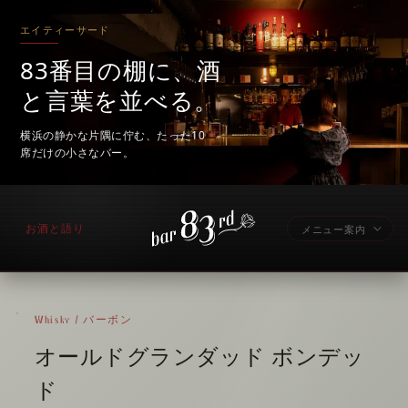
エイティーサード
83番目の棚に、酒
と言葉を並べる。
横浜の静かな片隅に佇む、たった10
席だけの小さなバー。
お酒と語り
メニュー案内
Whisky / バーボン
オールドグランダッド ボンデッ
ド