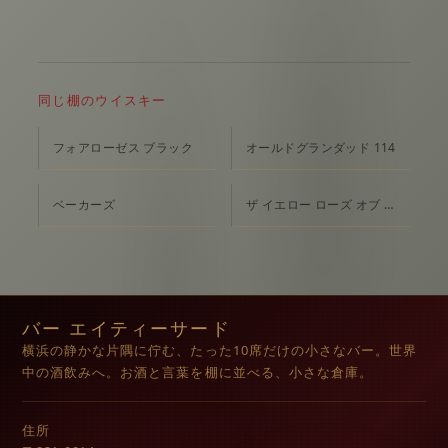
同じ棚のウイスキー
フォアローゼス ブラック
オールドグランダッド 114
ベーカーズ
ザ イエロー ローズ オブ テキサス
バー エイティーサード
横浜の静かな片隅に佇む、たった10席だけの小さなバー。世界
中の酒飲みへ。お酒と言葉を棚に並べる、小さな倉庫。
住所