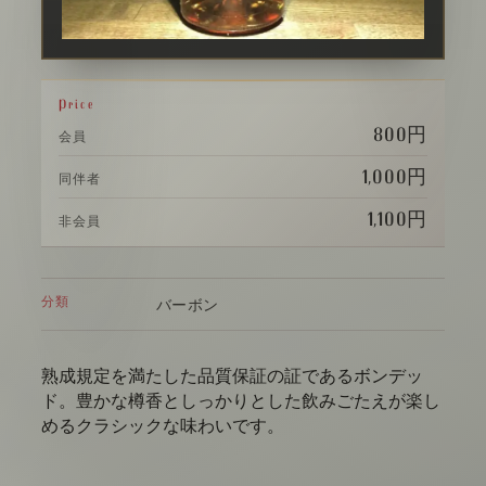
Price
800円
会員
1,000円
同伴者
1,100円
非会員
分類
バーボン
熟成規定を満たした品質保証の証であるボンデッ
ド。豊かな樽香としっかりとした飲みごたえが楽し
めるクラシックな味わいです。