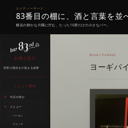
エイティーサード
83番目の棚に、酒と言葉を並
横浜の静かな片隅に佇む、たった10席だけの小さなバー。
Drink / Cocktail
お酒と語り
ヨーギパ
世界の酒好きが集まる倉庫
メニュー案内
今日の何か
メニュー
バーボン
スコッチ