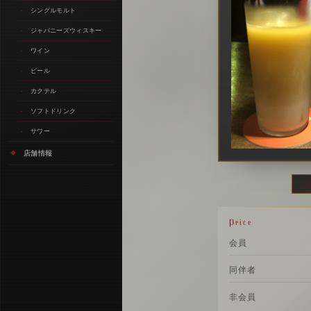
シングルモルト
ジャパニーズウィスキー
ワイン
ビール
カクテル
ソフトドリンク
サワー
店舗情報
Price
会員
同伴者
非会員