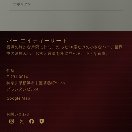
ナポリタン
バー エイティーサード
横浜の静かな片隅に佇む、たった10席だけの小さなバー。世界
中の酒飲みへ。お酒と言葉を棚に並べる、小さな倉庫。
住所
〒231-0014
神奈川県横浜市中区常盤町5−66
プランタンビル6F
Google Map
お問い合わせ
Instagram
X
Facebook
LINE