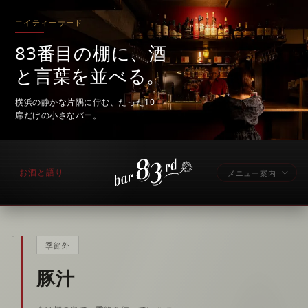
エイティーサード
83番目の棚に、酒
と言葉を並べる。
横浜の静かな片隅に佇む、たった10
席だけの小さなバー。
お酒と語り
メニュー案内
季節外
豚汁