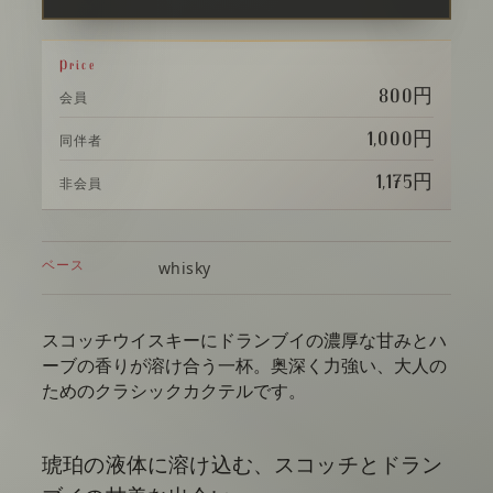
Price
800円
会員
1,000円
同伴者
1,175円
非会員
ベース
whisky
スコッチウイスキーにドランブイの濃厚な甘みとハ
ーブの香りが溶け合う一杯。奥深く力強い、大人の
ためのクラシックカクテルです。
琥珀の液体に溶け込む、スコッチとドラン