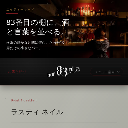
エイティーサード
83番目の棚に、酒
と言葉を並べる。
横浜の静かな片隅に佇む、たった10
席だけの小さなバー。
お酒と語り
メニュー案内
Drink / Cocktail
ラスティ ネイル