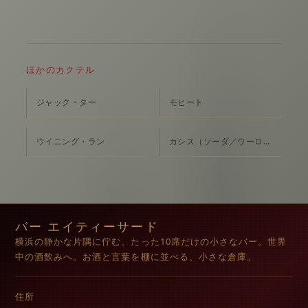
ほかのカクテル
ジャック・ター
モヒート
ウイニング・ラン
カシス（ソーダ／ウーロン）
バー エイティーサード
横浜の静かな片隅に佇む、たった10席だけの小さなバー。世界
中の酒飲みへ。お酒と言葉を棚に並べる、小さな倉庫。
住所