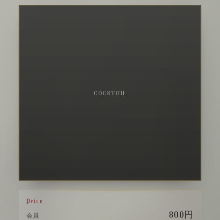
COCKTAIL
Price
800円
会員