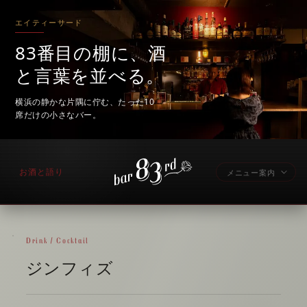
エイティーサード
83番目の棚に、酒
と言葉を並べる。
横浜の静かな片隅に佇む、たった10
席だけの小さなバー。
お酒と語り
メニュー案内
Drink / Cocktail
ジンフィズ