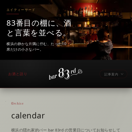
エイティーサード
83番目の棚に、酒
と言葉を並べる。
横浜の静かな片隅に佇む、たった10
席だけの小さなバー。
お酒と語り
記事案内
Archive
calendar
横浜の隠れ家的バー bar 83rd の営業日についてお知らせして