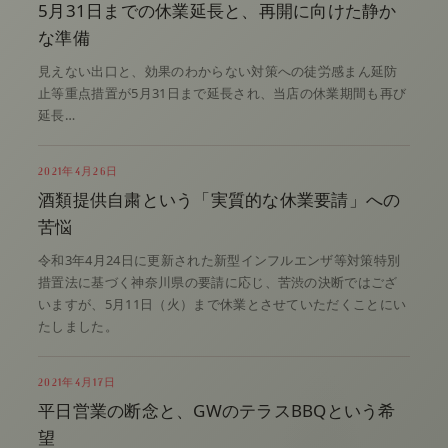
5月31日までの休業延長と、再開に向けた静か
な準備
見えない出口と、効果のわからない対策への徒労感まん延防
止等重点措置が5月31日まで延長され、当店の休業期間も再び
延長…
2021年4月26日
酒類提供自粛という「実質的な休業要請」への
苦悩
令和3年4月24日に更新された新型インフルエンザ等対策特別
措置法に基づく神奈川県の要請に応じ、苦渋の決断ではござ
いますが、5月11日（火）まで休業とさせていただくことにい
たしました。
2021年4月17日
平日営業の断念と、GWのテラスBBQという希
望