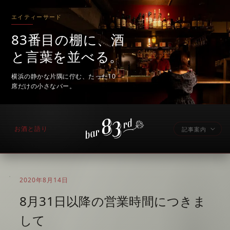
エイティーサード
83番目の棚に、酒
と言葉を並べる。
横浜の静かな片隅に佇む、たった10
席だけの小さなバー。
お酒と語り
記事案内
2020年8月14日
8月31日以降の営業時間につきま
して