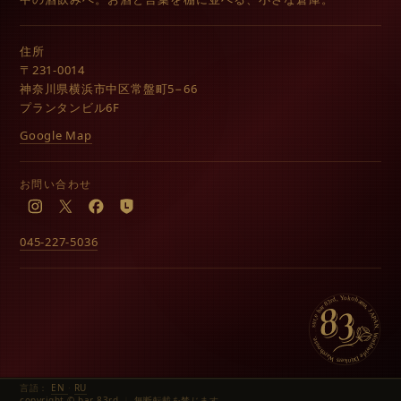
住所
〒231-0014
神奈川県横浜市中区常盤町5−66
プランタンビル6F
Google Map
お問い合わせ
Instagram
X
Facebook
LINE
045-227-5036
言語：
EN
·
RU
copyright ©
bar 83rd
｜
無断転載を禁じます。