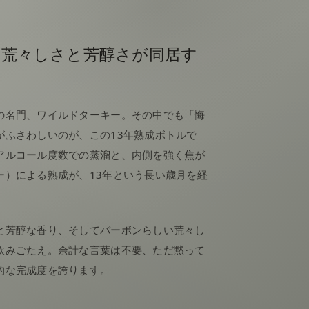
。荒々しさと芳醇さが同居す
の名門、ワイルドターキー。その中でも「悔
がふさわしいのが、この13年熟成ボトルで
アルコール度数での蒸溜と、内側を強く焦が
ー）による熟成が、13年という長い歳月を経
と芳醇な香り、そしてバーボンらしい荒々し
飲みごたえ。余計な言葉は不要、ただ黙って
的な完成度を誇ります。