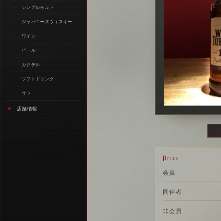
シングルモルト
ジャパニーズウィスキー
ワイン
ビール
カクテル
ソフトドリンク
サワー
店舗情報
Price
会員
同伴者
非会員