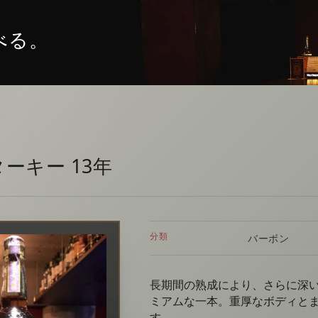
べる。
ーキー 13年
分類
バーボン
長期間の熟成により、さらに深
ミアムな一本。重厚なボディと
す。