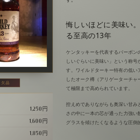
悔しいほどに美味い
る至高の13年
ケンタッキーを代表するバーボン
しいぐらいに美味い」という称号
す。ワイルドターキー特有の低い
したオーク樽（アリゲーターチャ
欠品
て極限まで高められています。
控えめでありながらも奥深い甘み
1,250円
さの中に一本の芯が通った力強い
1,600円
グラスを傾けたくなるような圧倒
1,850円