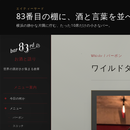
エイティーサード
83番目の棚に、酒と言葉を並
横浜の静かな片隅に佇む、たった10席だけの小さなバー。
Whisky / バーボン
お酒と語り
ワイルドタ
世界の酒好きが集まる倉庫
メニュー案内
今日の何か
メニュー
バーボン
スコッチ