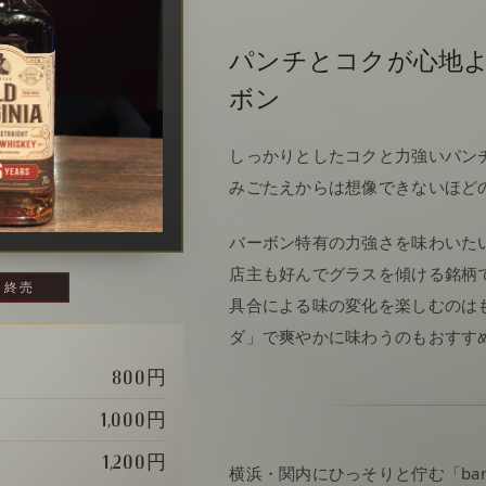
パンチとコクが心地
ボン
しっかりとしたコクと力強いパン
みごたえからは想像できないほど
バーボン特有の力強さを味わいた
店主も好んでグラスを傾ける銘柄
終売
具合による味の変化を楽しむのは
ダ」で爽やかに味わうのもおすす
800円
1,000円
1,200円
横浜・関内にひっそりと佇む「ba