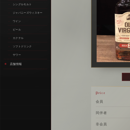
シングルモルト
ジャパニーズウィスキー
ワイン
ビール
カクテル
ソフトドリンク
サワー
店舗情報
Price
会員
同伴者
非会員