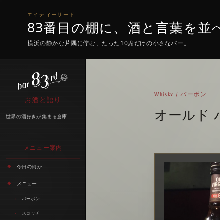
エイティーサード
83番目の棚に、酒と言葉を並
横浜の静かな片隅に佇む、たった10席だけの小さなバー。
Whisky / バーボン
お酒と語り
オールド 
世界の酒好きが集まる倉庫
メニュー案内
今日の何か
メニュー
バーボン
スコッチ