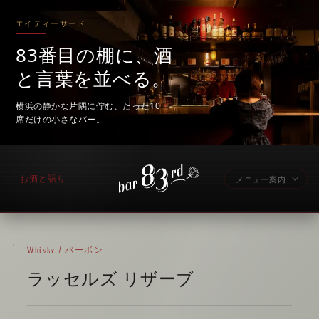
エイティーサード
83番目の棚に、酒
と言葉を並べる。
横浜の静かな片隅に佇む、たった10
席だけの小さなバー。
お酒と語り
メニュー案内
Whisky / バーボン
ラッセルズ リザーブ