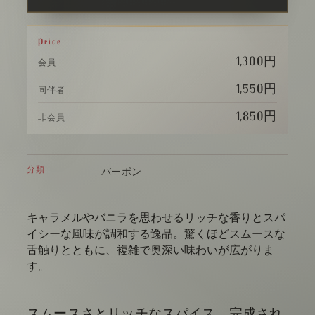
Price
1,300円
会員
1,550円
同伴者
1,850円
非会員
分類
バーボン
キャラメルやバニラを思わせるリッチな香りとスパ
イシーな風味が調和する逸品。驚くほどスムースな
舌触りとともに、複雑で奥深い味わいが広がりま
す。
スムースさとリッチなスパイス。完成され