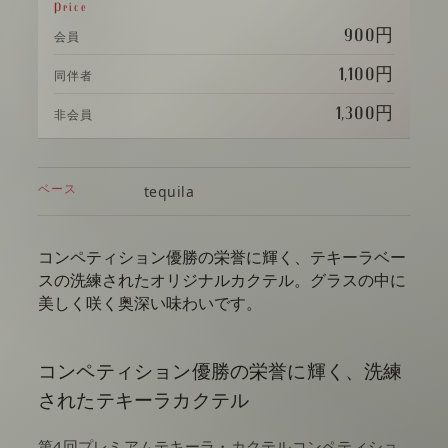
Price
900円
会員
1,100円
同伴者
1,300円
非会員
ベース
tequila
コンペティション優勝の栄誉に輝く、テキーラベー
スの洗練されたオリジナルカクテル。グラスの中に
美しく咲く奥深い味わいです。
コンペティション優勝の栄誉に輝く、洗練
されたテキーラカクテル
第4回プレミアムテキーラ・カクテルコンペティショ