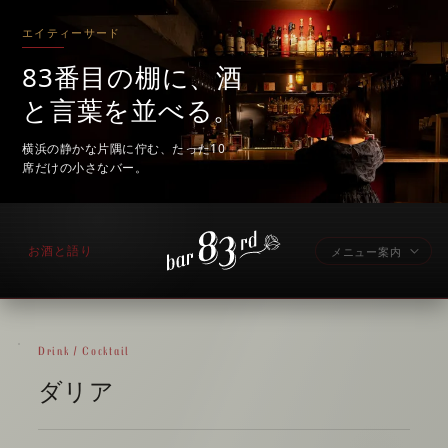
エイティーサード
83番目の棚に、酒
と言葉を並べる。
横浜の静かな片隅に佇む、たった10
席だけの小さなバー。
お酒と語り
メニュー案内
Drink / Cocktail
ダリア