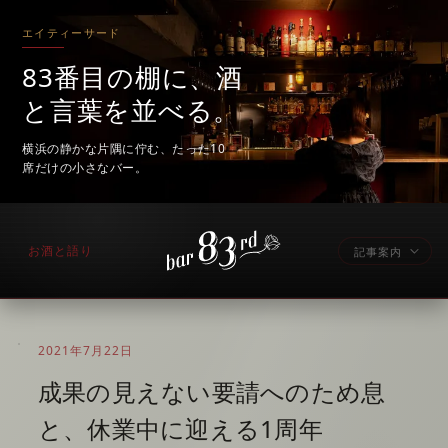
エイティーサード
83番目の棚に、酒
と言葉を並べる。
横浜の静かな片隅に佇む、たった10
席だけの小さなバー。
お酒と語り
記事案内
2021年7月22日
成果の見えない要請へのため息
と、休業中に迎える1周年