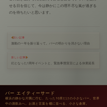
せる日を信じて、今は静かにこの理不尽な嵐が過ぎる
のを待ちたいと思います。
古い記事
激動の一年を振り返って。バーの明かりを消さない理由
新しい記事
幻となった1周年イベントと、緊急事態宣言による休業延長
バー エイティーサード
横浜の静かな片隅に佇む、たった10席だけの小さなバー。世界
中の酒飲みへ。お酒と言葉を棚に並べる、小さな倉庫。