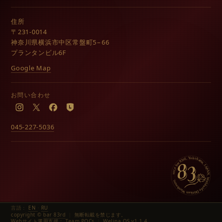
住所
〒231-0014
神奈川県横浜市中区常盤町5−66
プランタンビル6F
Google Map
お問い合わせ
Instagram
X
Facebook
LINE
045-227-5036
言語：
EN
·
RU
copyright ©
bar 83rd
｜
無断転載を禁じます。
Webサイト運用支援：
Team POCs
｜
Welina OS
v1.1.4