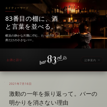
エイティーサード
83番目の棚に、酒
と言葉を並べる。
横浜の静かな片隅に佇む、たった10
席だけの小さなバー。
お酒と語り
記事案内
2021年7月16日
激動の一年を振り返って。バーの
明かりを消さない理由