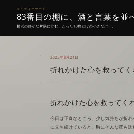
エイティーサード
83番目の棚に、酒と言葉を並
横浜の静かな片隅に佇む、たった10席だけの小さなバー。
2025年8月21日
折れかけた心を救ってく
折れかけた心を救ってく
今日は正直なところ、少し気持ちが折れ
に立ち続けていると、時にそんな夜も訪