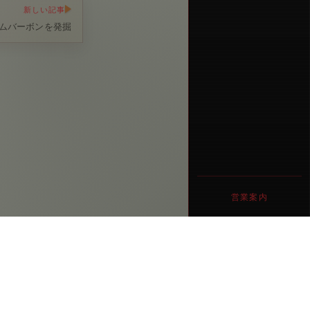
新しい記事
ムバーボンを発掘
営業案内
営業時間
17時00分〜1時00分
定休日
日曜・祝日