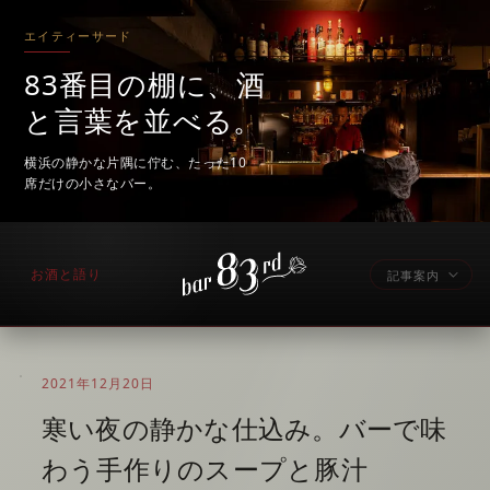
エイティーサード
83番目の棚に、酒
と言葉を並べる。
横浜の静かな片隅に佇む、たった10
席だけの小さなバー。
お酒と語り
記事案内
2021年12月20日
寒い夜の静かな仕込み。バーで味
わう手作りのスープと豚汁